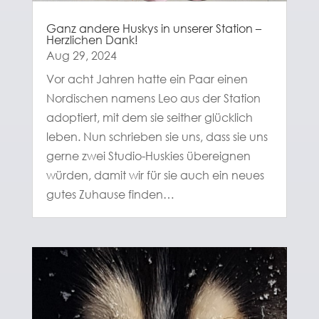
Ganz andere Huskys in unserer Station –
Herzlichen Dank!
Aug 29, 2024
Vor acht Jahren hatte ein Paar einen
Nordischen namens Leo aus der Station
adoptiert, mit dem sie seither glücklich
leben. Nun schrieben sie uns, dass sie uns
gerne zwei Studio-Huskies übereignen
würden, damit wir für sie auch ein neues
gutes Zuhause finden…