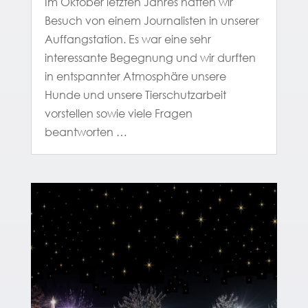
Im Oktober letzten Jahres hatten wir
Besuch von einem Journalisten in unserer
Auffangstation. Es war eine sehr
interessante Begegnung und wir durften
in entspannter Atmosphäre unsere
Hunde und unsere Tierschutzarbeit
vorstellen sowie viele Fragen
beantworten …