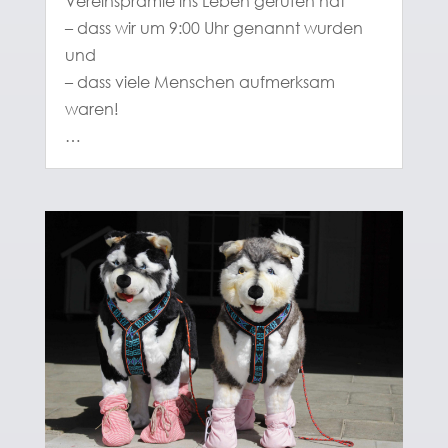
Vereinsprämie ins Leben gerufen hat
– dass wir um 9:00 Uhr genannt wurden
und
– dass viele Menschen aufmerksam
waren!
…