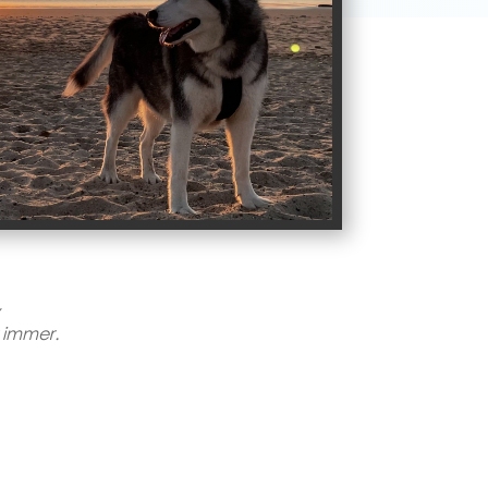
,
r immer.