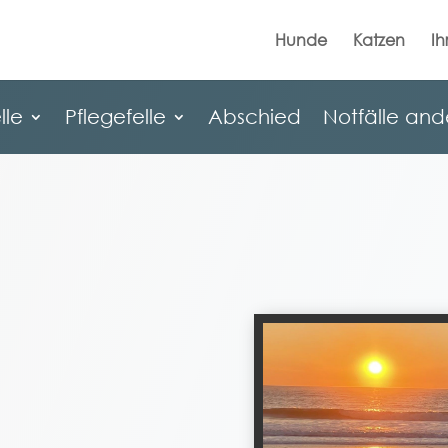
Hunde
Katzen
Ih
lle
Pflegefelle
Abschied
Notfälle and
lle
Pflegefelle
Abschied
Notfälle and