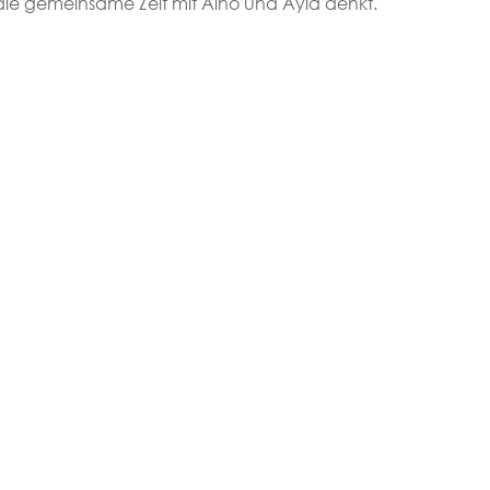
 die gemeinsame Zeit mit Aino und Ayla denkt.