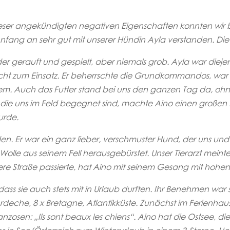
er angekündigten negativen Eigenschaften konnten wir bei 
n Anfang an sehr gut mit unserer Hündin Ayla verstanden. D
er gerauft und gespielt, aber niemals grob. Ayla war diej
ht zum Einsatz. Er beherrschte die Grundkommandos, war 
em. Auch das Futter stand bei uns den ganzen Tag da, ohne
e uns im Feld begegnet sind, machte Aino einen großen 
urde.
den. Er war ein ganz lieber, verschmuster Hund, der uns un
olle aus seinem Fell herausgebürstet. Unser Tierarzt meinte
Straße passierte, hat Aino mit seinem Gesang mit hohen u
ass sie auch stets mit in Urlaub durften. Ihr Benehmen war s
Ardeche, 8 x Bretagne, Atlantikküste. Zunächst im Ferienhau
nzosen: „Ils sont beaux les chiens“. Aino hat die Ostsee, 