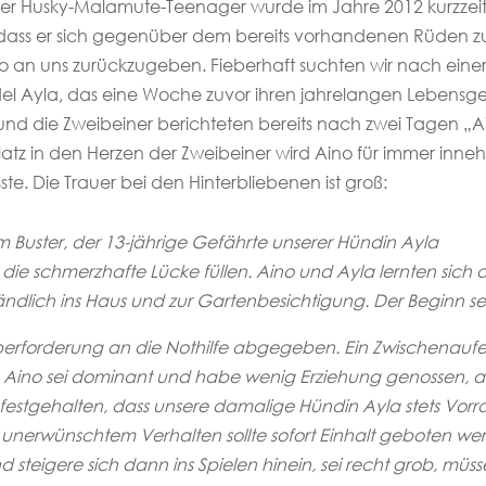
erter Husky-Malamute-Teenager wurde im Jahre 2012 kurzzei
n, dass er sich gegenüber dem bereits vorhandenen Rüden z
o an uns zurückzugeben. Fieberhaft suchten wir nach einer 
 Ayla, das eine Woche zuvor ihren jahrelangen Lebensgef
 die Zweibeiner berichteten bereits nach zwei Tagen „Aino 
Platz in den Herzen der Zweibeiner wird Aino für immer i
 Die Trauer bei den Hinterbliebenen ist groß:
Buster, der 13-jährige Gefährte unserer Hündin Ayla
e die schmerzhafte Lücke füllen. Aino und Ayla lernten sic
ndlich ins Haus und zur Gartenbesichtigung. Der Beginn se
rforderung an die Nothilfe abgegeben. Ein Zwischenaufentha
. Aino sei dominant und habe wenig Erziehung genossen, a
festgehalten, dass unsere damalige Hündin Ayla stets Vor
nd unerwünschtem Verhalten sollte sofort Einhalt geboten 
 steigere sich dann ins Spielen hinein, sei recht grob, müss