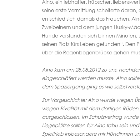
Aino, ein lebhafter, hübscher, liebensw
seine erste Vermittlung scheiterte dara
entschied sich damals das Frauchen, Ain
Zweibeinern und dem jungen Husky-Mädel
Hunde verstanden sich binnen Minuten, und
seinen Platz fürs Leben gefunden“. Den 
über die Regenbogenbrücke gehen musste.
Aino kam am 28.08.2012 zu uns, nachdem 
eingeschläfert werden musste. Aino sollt
dem Spaziergang ging es wie selbstverstä
Zur Vorgeschichte: Aino wurde wegen Übe
wegen Rivalität mit dem dortigen Rüden
ausgeschlossen. Im Schutzvertrag wurde 
Liegeplätze sollten für Aino tabu sein u
Spieltrieb insbesondere mit Hündinnen und