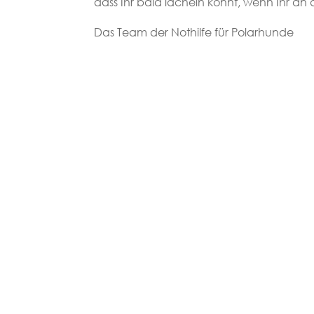
dass Ihr bald lächeln könnt, wenn Ihr an
Das Team der Nothilfe für Polarhunde