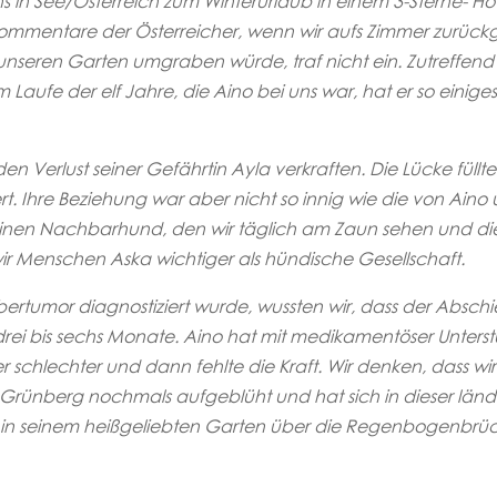
in See/Österreich zum Winterurlaub in einem 3-Sterne- Hot
ommentare der Österreicher, wenn wir aufs Zimmer zurückgi
unseren Garten umgraben würde, traf nicht ein. Zutreffend
 Laufe der elf Jahre, die Aino bei uns war, hat er so einiges
 Verlust seiner Gefährtin Ayla verkraften. Die Lücke füllte 
t. Ihre Beziehung war aber nicht so innig wie die von Aino 
t einen Nachbarhund, den wir täglich am Zaun sehen und die
ir Menschen Aska wichtiger als hündische Gesellschaft.
bertumor diagnostiziert wurde, wussten wir, dass der Absc
drei bis sechs Monate. Aino hat mit medikamentöser Unters
 schlechter und dann fehlte die Kraft. Wir denken, dass wir
Grünberg nochmals aufgeblüht und hat sich in dieser länd
g in seinem heißgeliebten Garten über die Regenbogenbrücke 