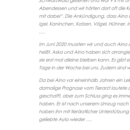
Schwarzwald gesehen und war 9 x mit uns 
Abendessen und wir hörten dort oft die K
mit dabei“. Die Ankündigung, dass Aino 
Igel, Kaninchen, Katzen, Vögel, Hühner. Im
….
Im Juni 2020 mussten wir und auch Aino den
heißt. Aska und Aino haben sich arrangier
sie erst mal alleine bleiben kann. Es gib
Tage in der Woche bei uns. Zudem sind w
Da bei Aino vor eineinhalb Jahren ein Le
damalige Prognose vom Tierarzt lautete 
geschafft, aber zum Schluss ging es immer
haben. Er ist nach unserem Umzug nach 
haben ihn mit tierärztlicher Unterstützun
geliebte Ayla wieder ….