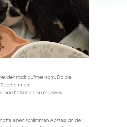
n Freudenstadt aufmerksam. Da die
 zu übernehmen.
 kleine Kätzchen ein massives
ie hatte einen schlimmen Abszess an der