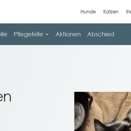
Hunde
Katzen
Ih
lle
Pflegefelle
Aktionen
Abschied
lle
Pflegefelle
Aktionen
Abschied
en