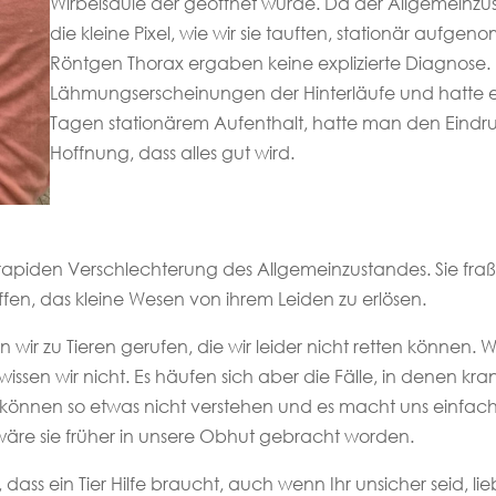
Wirbelsäule der geöffnet wurde. Da der Allgemeinzu
die kleine Pixel, wie wir sie tauften, stationär aufg
Röntgen Thorax ergaben keine explizierte Diagnose. Di
Lähmungserscheinungen der Hinterläufe und hatte 
Tagen stationärem Aufenthalt, hatte man den Eindru
Hoffnung, dass alles gut wird.
rapiden Verschlechterung des Allgemeinzustandes. Sie fra
ffen, das kleine Wesen von ihrem Leiden zu erlösen.
r zu Tieren gerufen, die wir leider nicht retten können. Wo 
wissen wir nicht. Es häufen sich aber die Fälle, in denen kr
ir können so etwas nicht verstehen und es macht uns einfa
, wäre sie früher in unsere Obhut gebracht worden.
, dass ein Tier Hilfe braucht, auch wenn Ihr unsicher seid, li