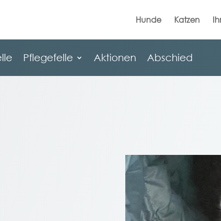
Hunde
Katzen
Ih
lle
Pflegefelle
Aktionen
Abschied
lle
Pflegefelle
Aktionen
Abschied